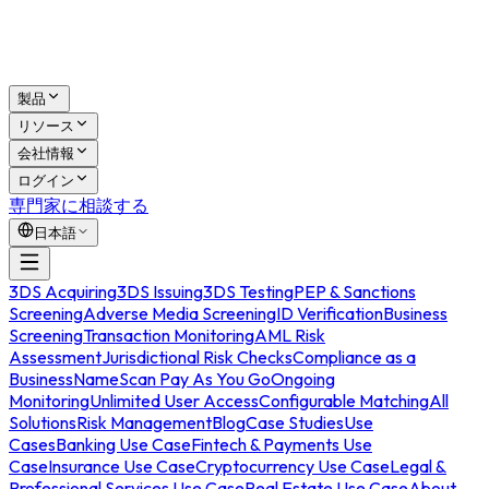
製品
リソース
会社情報
ログイン
専門家に相談する
日本語
3DS Acquiring
3DS Issuing
3DS Testing
PEP & Sanctions
Screening
Adverse Media Screening
ID Verification
Business
Screening
Transaction Monitoring
AML Risk
Assessment
Jurisdictional Risk Checks
Compliance as a
Business
NameScan Pay As You Go
Ongoing
Monitoring
Unlimited User Access
Configurable Matching
All
Solutions
Risk Management
Blog
Case Studies
Use
Cases
Banking Use Case
Fintech & Payments Use
Case
Insurance Use Case
Cryptocurrency Use Case
Legal &
Professional Services Use Case
Real Estate Use Case
About