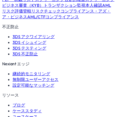
ビジネス審査（KYB）
トランザクション監視
本人確認
AML
リスク評価
管轄リスクチェック
コンプライアンス・アズ・
ア・ビジネス
AML/CTFコンプライアンス
不正防止
3DS アクワイアリング
3DS イシュイング
3DS テスティング
3DS 不正防止
Nexiant エッジ
継続的モニタリング
無制限ユーザーアクセス
設定可能なマッチング
リソース
ブログ
ケーススタディ
ユースケース