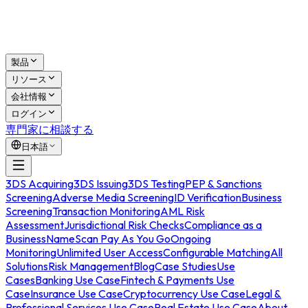
製品
リソース
会社情報
ログイン
専門家に相談する
日本語
3DS Acquiring
3DS Issuing
3DS Testing
PEP & Sanctions
Screening
Adverse Media Screening
ID Verification
Business
Screening
Transaction Monitoring
AML Risk
Assessment
Jurisdictional Risk Checks
Compliance as a
Business
NameScan Pay As You Go
Ongoing
Monitoring
Unlimited User Access
Configurable Matching
All
Solutions
Risk Management
Blog
Case Studies
Use
Cases
Banking Use Case
Fintech & Payments Use
Case
Insurance Use Case
Cryptocurrency Use Case
Legal &
Professional Services Use Case
Real Estate Use Case
About