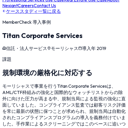
Nexiant
Careers
Contact Us
ケーススタディ一覧に戻る
MemberCheck
導入事例
Titan Corporate Services
信託・法人サービス
モーリシャス
導入年
2019
課題
規制環境の厳格化に対応する
モーリシャスで事業を行うTitan Corporate Servicesは、
AML/CTF枠組みの強化と国際的なウォッチリストからの除
外に向けた圧力が高まる中、規制当局による監視の強化に直
面していました。コンプライアンス監査では顧客リスク評価
を常に最新の状態に保つことが求められ、規制当局は自動化
されたコンプライアンスプログラムの導入を義務付けていま
した。手作業によるスクリーニングではこのペースに追いつ