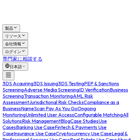
製品
リソース
会社情報
ログイン
専門家に相談する
日本語
3DS Acquiring
3DS Issuing
3DS Testing
PEP & Sanctions
Screening
Adverse Media Screening
ID Verification
Business
Screening
Transaction Monitoring
AML Risk
Assessment
Jurisdictional Risk Checks
Compliance as a
Business
NameScan Pay As You Go
Ongoing
Monitoring
Unlimited User Access
Configurable Matching
All
Solutions
Risk Management
Blog
Case Studies
Use
Cases
Banking Use Case
Fintech & Payments Use
Case
Insurance Use Case
Cryptocurrency Use Case
Legal &
Professional Services Use Case
Real Estate Use Case
About