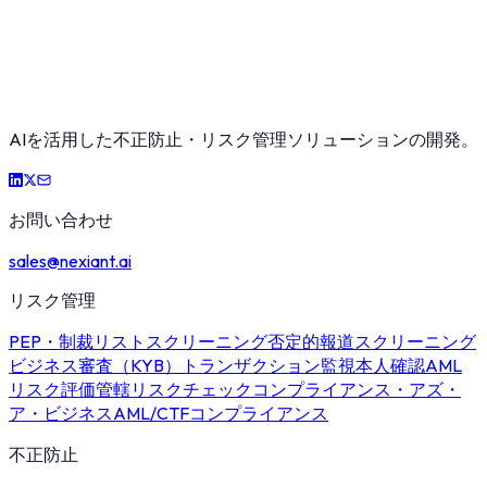
AIを活用した不正防止・リスク管理ソリューションの開発。
お問い合わせ
sales@nexiant.ai
リスク管理
PEP・制裁リストスクリーニング
否定的報道スクリーニング
ビジネス審査（KYB）
トランザクション監視
本人確認
AML
リスク評価
管轄リスクチェック
コンプライアンス・アズ・
ア・ビジネス
AML/CTFコンプライアンス
不正防止