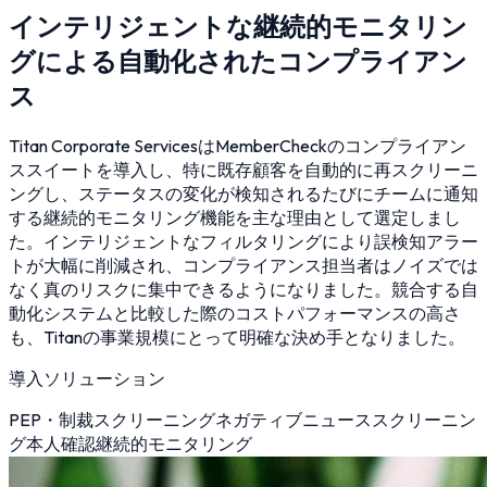
インテリジェントな継続的モニタリン
グによる自動化されたコンプライアン
ス
Titan Corporate ServicesはMemberCheckのコンプライアン
ススイートを導入し、特に既存顧客を自動的に再スクリーニ
ングし、ステータスの変化が検知されるたびにチームに通知
する継続的モニタリング機能を主な理由として選定しまし
た。インテリジェントなフィルタリングにより誤検知アラー
トが大幅に削減され、コンプライアンス担当者はノイズでは
なく真のリスクに集中できるようになりました。競合する自
動化システムと比較した際のコストパフォーマンスの高さ
も、Titanの事業規模にとって明確な決め手となりました。
導入ソリューション
PEP・制裁スクリーニング
ネガティブニューススクリーニン
グ
本人確認
継続的モニタリング