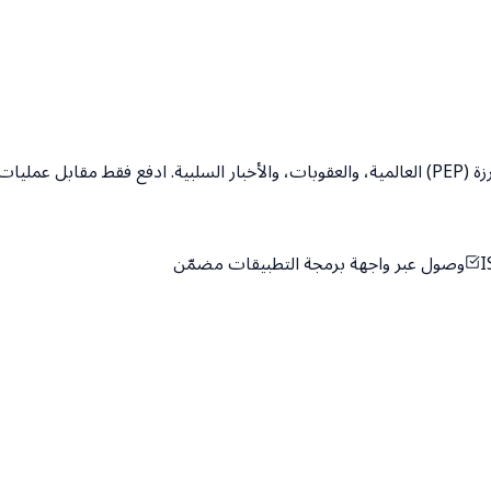
يمنحك NameScan وصولا فوريا إلى فحص الشخصيات السياسية البارزة (PEP) العالمية، والعقوبات، 
وصول عبر واجهة برمجة التطبيقات مضمّن