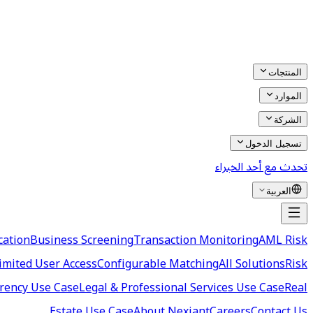
المنتجات
الموارد
الشركة
تسجيل الدخول
تحدث مع أحد الخبراء
العربية
cation
Business Screening
Transaction Monitoring
AML Risk
imited User Access
Configurable Matching
All Solutions
Risk
rency Use Case
Legal & Professional Services Use Case
Real
Estate Use Case
About Nexiant
Careers
Contact Us