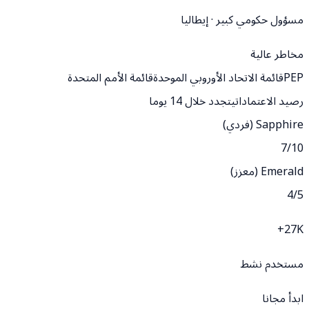
مسؤول حكومي كبير · إيطاليا
مخاطر عالية
PEP
قائمة الاتحاد الأوروبي الموحدة
قائمة الأمم المتحدة
رصيد الاعتمادات
يتجدد خلال 14 يوما
Sapphire (فردي)
7
/
10
Emerald (معزز)
4
/
5
27K+
مستخدم نشط
ابدأ مجانا