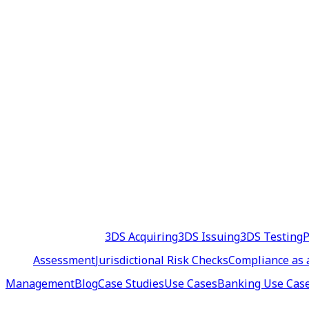
3DS Acquiring
3DS Issuing
3DS Testing
P
Assessment
Jurisdictional Risk Checks
Compliance as 
Management
Blog
Case Studies
Use Cases
Banking Use Cas