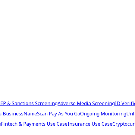
EP & Sanctions Screening
Adverse Media Screening
ID Verifi
a Business
NameScan Pay As You Go
Ongoing Monitoring
Unl
e
Fintech & Payments Use Case
Insurance Use Case
Cryptocur