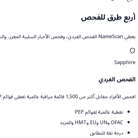
أربع طرق للفحص
يغطي NameScan الفحص الفردي، وفحص الأخبار السلبية المعزز، والتحقق من المنشآت، والتحقق من الهوية. استخدم واحدا منها أو الأربعة جميعا.
Sapphire
الفحص الفردي
افحص الأفراد مقابل أكثر من 1,500 قائمة مراقبة عالمية تغطي قوائم PEP، وسجلات العقوبات، وقواعد بيانات إنفاذ القانون. تصلك النتائج خلال ثوانٍ.
تغطية عالمية لقوائم PEP
OFAC وUN وEU وHMT والمزيد
درجة ثقة للتطابق