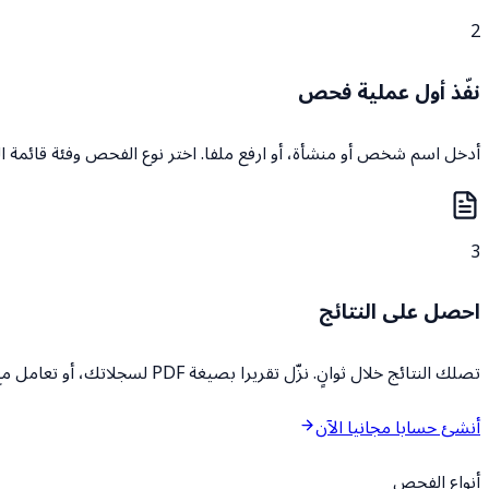
2
نفّذ أول عملية فحص
أدخل اسم شخص أو منشأة، أو ارفع ملفا. اختر نوع الفحص وفئة قائمة ال
3
احصل على النتائج
تصلك النتائج خلال ثوانٍ. نزّل تقريرا بصيغة PDF لسجلاتك، أو تعامل مع النتائج برمجيا عبر واجهة برمجة التطبيقات.
أنشئ حسابا مجانيا الآن
أنواع الفحص