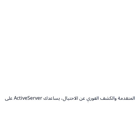
احمِ عملك واحمِ عملاءك من الأنشطة الاحتيالية أثناء المعاملات عبر الإنترنت باستخدام خادم ActiveServer 3DS. بفضل الدمج بين المصادقة المتقدمة والكشف الفوري عن الاحتيال، يساعدك ActiveServer على