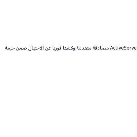
موثوق به من قبل تجار التجزئة عبر الإنترنت لفعاليته في منع الاحتيال، وتحسين الإيرادات، وتقليل الرفض الخاطئ للمعاملات. يوفر خادم ActiveServer 3DS مصادقة متقدمة وكشفا فوريا عن الاحتيال ضمن حزمة