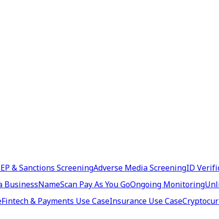
EP & Sanctions Screening
Adverse Media Screening
ID Verifi
a Business
NameScan Pay As You Go
Ongoing Monitoring
Unl
e
Fintech & Payments Use Case
Insurance Use Case
Cryptocur