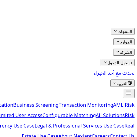
المنتجات
الموارد
الشركة
تسجيل الدخول
تحدث مع أحد الخبراء
العربية
cation
Business Screening
Transaction Monitoring
AML Risk
imited User Access
Configurable Matching
All Solutions
Risk
rency Use Case
Legal & Professional Services Use Case
Real
Estate Use Case
About Nexiant
Careers
Contact Us