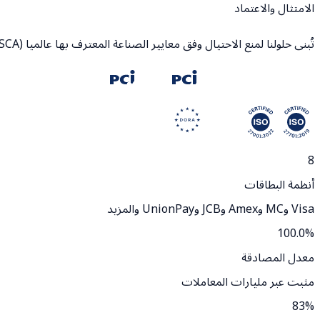
الامتثال والاعتماد
تُبنى حلولنا لمنع الاحتيال وفق معايير الصناعة المعترف بها عالميا (EMVCo، SCA)، وهي مدعومة وإلزامية بالكامل من قبل أنظمة البطاقات الكبرى.
8
أنظمة البطاقات
Visa وMC وAmex وJCB وUnionPay والمزيد
100.0
%
معدل المصادقة
مثبت عبر مليارات المعاملات
83
%