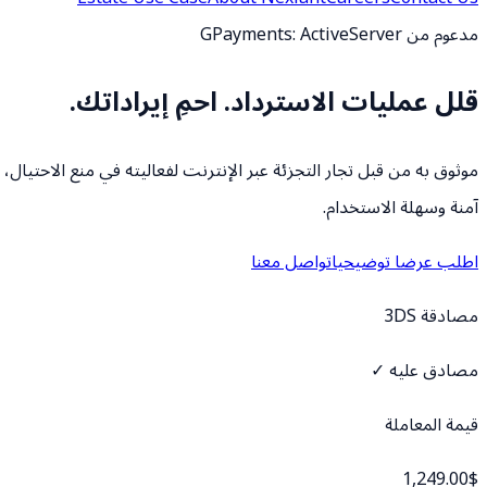
مدعوم من GPayments: ActiveServer
قلل عمليات الاسترداد.
احمِ إيراداتك.
آمنة وسهلة الاستخدام.
اطلب عرضا توضيحيا
تواصل معنا
مصادقة 3DS
مصادق عليه ✓
قيمة المعاملة
1,249.00$