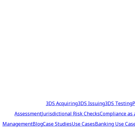
3DS Acquiring
3DS Issuing
3DS Testing
P
Assessment
Jurisdictional Risk Checks
Compliance as 
Management
Blog
Case Studies
Use Cases
Banking Use Cas